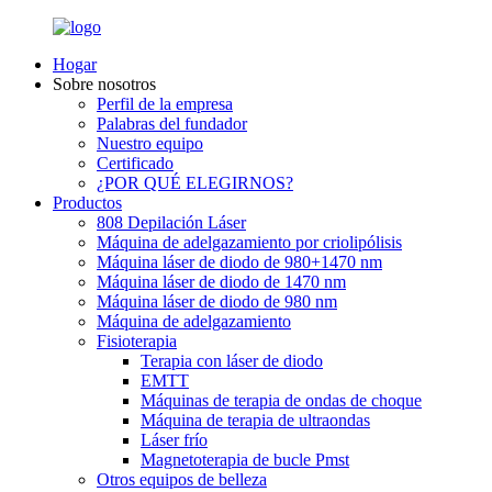
Hogar
Sobre nosotros
Perfil de la empresa
Palabras del fundador
Nuestro equipo
Certificado
¿POR QUÉ ELEGIRNOS?
Productos
808 Depilación Láser
Máquina de adelgazamiento por criolipólisis
Máquina láser de diodo de 980+1470 nm
Máquina láser de diodo de 1470 nm
Máquina láser de diodo de 980 nm
Máquina de adelgazamiento
Fisioterapia
Terapia con láser de diodo
EMTT
Máquinas de terapia de ondas de choque
Máquina de terapia de ultraondas
Láser frío
Magnetoterapia de bucle Pmst
Otros equipos de belleza