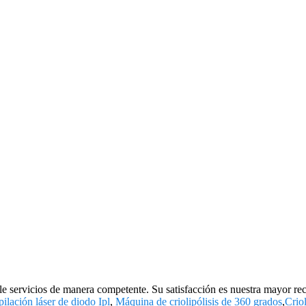
arle servicios de manera competente. Su satisfacción es nuestra mayor 
ilación láser de diodo Ipl
,
Máquina de criolipólisis de 360 ​​grados
,
Criol