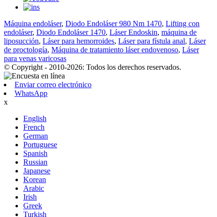
Máquina endoláser
,
Diodo Endoláser 980 Nm 1470
,
Lifting con
endoláser
,
Diodo Endoláser 1470
,
Láser Endoskin
,
máquina de
liposucción
,
Láser para hemorroides
,
Láser para fístula anal
,
Láser
de proctología
,
Máquina de tratamiento láser endovenoso
,
Láser
para venas varicosas
© Copyright - 2010-2026: Todos los derechos reservados.
Enviar correo electrónico
WhatsApp
x
English
French
German
Portuguese
Spanish
Russian
Japanese
Korean
Arabic
Irish
Greek
Turkish