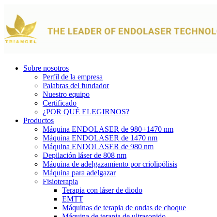
Sobre nosotros
Perfil de la empresa
Palabras del fundador
Nuestro equipo
Certificado
¿POR QUÉ ELEGIRNOS?
Productos
Máquina ENDOLASER de 980+1470 nm
Máquina ENDOLASER de 1470 nm
Máquina ENDOLASER de 980 nm
Depilación láser de 808 nm
Máquina de adelgazamiento por criolipólisis
Máquina para adelgazar
Fisioterapia
Terapia con láser de diodo
EMTT
Máquinas de terapia de ondas de choque
Máquina de terapia de ultrasonido