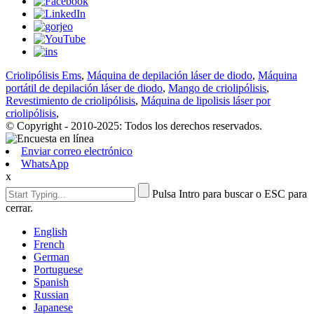
Criolipólisis Ems
,
Máquina de depilación láser de diodo
,
Máquina
portátil de depilación láser de diodo
,
Mango de criolipólisis
,
Revestimiento de criolipólisis
,
Máquina de lipolisis láser por
criolipólisis
,
© Copyright - 2010-2025: Todos los derechos reservados.
Enviar correo electrónico
WhatsApp
x
Pulsa Intro para buscar o ESC para
cerrar.
English
French
German
Portuguese
Spanish
Russian
Japanese