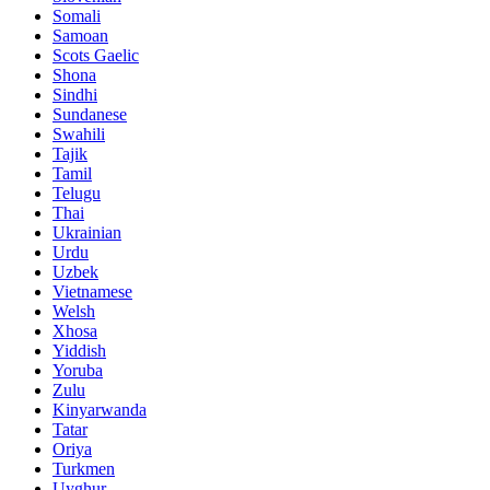
Somali
Samoan
Scots Gaelic
Shona
Sindhi
Sundanese
Swahili
Tajik
Tamil
Telugu
Thai
Ukrainian
Urdu
Uzbek
Vietnamese
Welsh
Xhosa
Yiddish
Yoruba
Zulu
Kinyarwanda
Tatar
Oriya
Turkmen
Uyghur