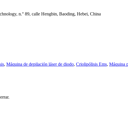
echnology, n.° 89, calle Hengbin, Baoding, Hebei, China
sis
,
Máquina de depilación láser de diodo
,
Criolipólisis Ems
,
Máquina po
errar.