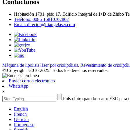
Contáctanos
Habitación 1701, piso 17, Edificio Integral de I+D de Zhibo T
Teléfono: 0086-15810767862
Email: director@triangelaser.com
Máquina de lipolisis láser por criolipólisis
,
Revestimiento de criolipóli
© Copyright - 2010-2025: Todos los derechos reservados.
Enviar correo electrónico
WhatsApp
x
Pulsa Intro para buscar o ESC para c
English
French
German
Portuguese
Spanish