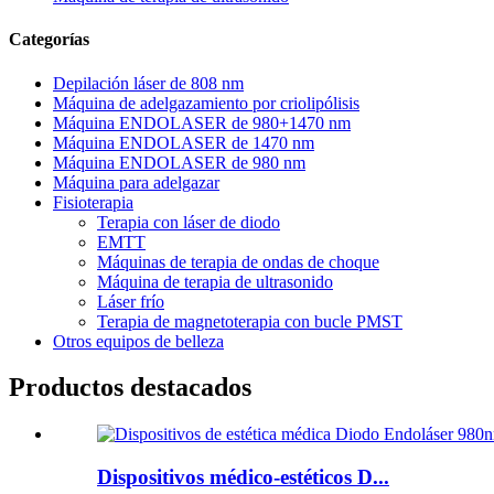
Categorías
Depilación láser de 808 nm
Máquina de adelgazamiento por criolipólisis
Máquina ENDOLASER de 980+1470 nm
Máquina ENDOLASER de 1470 nm
Máquina ENDOLASER de 980 nm
Máquina para adelgazar
Fisioterapia
Terapia con láser de diodo
EMTT
Máquinas de terapia de ondas de choque
Máquina de terapia de ultrasonido
Láser frío
Terapia de magnetoterapia con bucle PMST
Otros equipos de belleza
Productos destacados
Dispositivos médico-estéticos D...