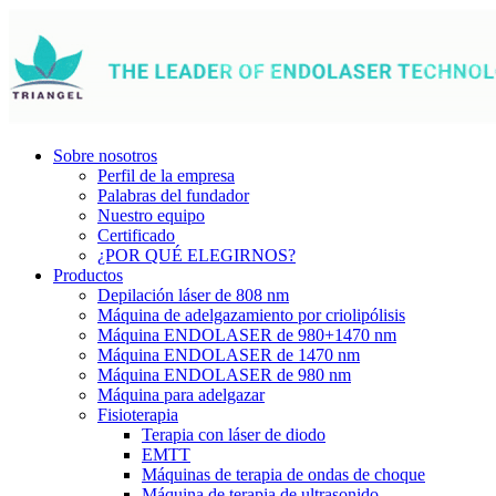
Sobre nosotros
Perfil de la empresa
Palabras del fundador
Nuestro equipo
Certificado
¿POR QUÉ ELEGIRNOS?
Productos
Depilación láser de 808 nm
Máquina de adelgazamiento por criolipólisis
Máquina ENDOLASER de 980+1470 nm
Máquina ENDOLASER de 1470 nm
Máquina ENDOLASER de 980 nm
Máquina para adelgazar
Fisioterapia
Terapia con láser de diodo
EMTT
Máquinas de terapia de ondas de choque
Máquina de terapia de ultrasonido