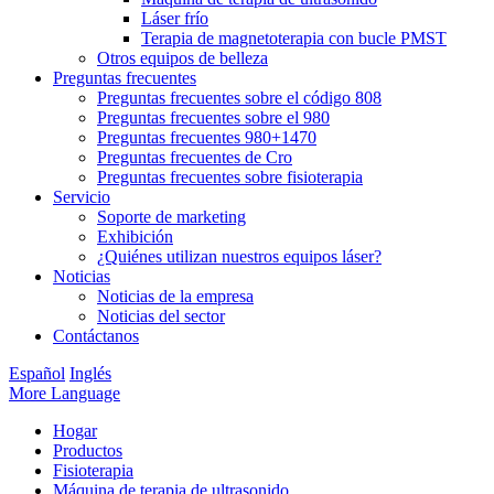
Láser frío
Terapia de magnetoterapia con bucle PMST
Otros equipos de belleza
Preguntas frecuentes
Preguntas frecuentes sobre el código 808
Preguntas frecuentes sobre el 980
Preguntas frecuentes 980+1470
Preguntas frecuentes de Cro
Preguntas frecuentes sobre fisioterapia
Servicio
Soporte de marketing
Exhibición
¿Quiénes utilizan nuestros equipos láser?
Noticias
Noticias de la empresa
Noticias del sector
Contáctanos
Español
Inglés
More Language
Hogar
Productos
Fisioterapia
Máquina de terapia de ultrasonido