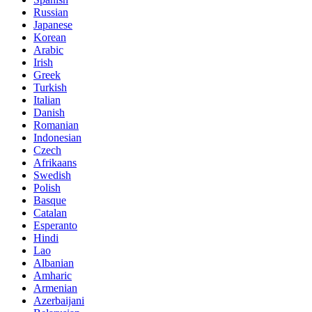
Russian
Japanese
Korean
Arabic
Irish
Greek
Turkish
Italian
Danish
Romanian
Indonesian
Czech
Afrikaans
Swedish
Polish
Basque
Catalan
Esperanto
Hindi
Lao
Albanian
Amharic
Armenian
Azerbaijani