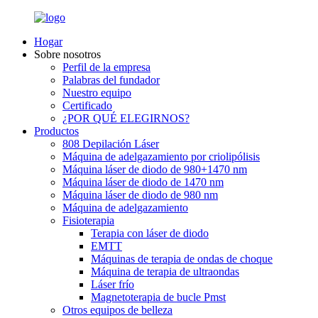
Hogar
Sobre nosotros
Perfil de la empresa
Palabras del fundador
Nuestro equipo
Certificado
¿POR QUÉ ELEGIRNOS?
Productos
808 Depilación Láser
Máquina de adelgazamiento por criolipólisis
Máquina láser de diodo de 980+1470 nm
Máquina láser de diodo de 1470 nm
Máquina láser de diodo de 980 nm
Máquina de adelgazamiento
Fisioterapia
Terapia con láser de diodo
EMTT
Máquinas de terapia de ondas de choque
Máquina de terapia de ultraondas
Láser frío
Magnetoterapia de bucle Pmst
Otros equipos de belleza