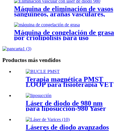
Máquina de eliminación de vasos
sanguíneos, arañas vasculares,
láser de diodo de 980nm,
eliminación vascular 980
Máquina de congelación de grasa
por criolipólisis para uso
doméstico y spa-Cryo II
Productos más vendidos
Terapia magnética PMST
LOOP para fisioterapia VET
Láser de diodo de 980 nm
para liposucción-980 Yaser
Lipolysis
Láseres de diodo avanzados