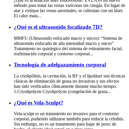
¿Qué es la ablación láser endovenosa? EVLA es un nuevo
método para tratar las venas varicosas sin cirugía. En lugar de
atar y extirpar las venas anormales, se calientan con un láser.
El calor mata...
¿Qué es el ultrasonido focalizado 7D?
MMFU (Ultrasonido enfocado macro y micro): “Sistema de
ultrasonido enfocado de alta intensidad macro y micro”
Tratamiento no quirúrgico del sistema de estiramiento facial,
reafirmación corporal y contorno corporal...
Tecnología de adelgazamiento corporal
La criolipólisis, la cavitación, la RF y el lipoláser son técnicas
clásicas de eliminación de grasa no invasivas y sus efectos
han sido verificados clínicamente durante mucho tiempo.
1.Cryolipolysis Cryolipolysis (congelación de grasa...
¿Qué es Vela-Sculpt?
Vela-sculpt es un tratamiento no invasivo para el contorno
corporal, pudiendo utilizarse también para reducir la celulitis.
Sin embargo, no es un tratamiento para bajar de peso; de