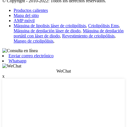
© Copyright - 2010-2022: Todos los derechos reservados.
Productos calientes
Mapa del sitio
AMP móvil
Máquina de lipolisis láser de criolipólisis
,
Criolipólisis Ems
,
Máquina de depilación láser de diodo
,
Máquina de depilación
portátil con láser de diodo
,
Revestimiento de criolipólisis
,
Mango de criolipólisis
,
Enviar correo electrónico
Whatsapp
WeChat
x