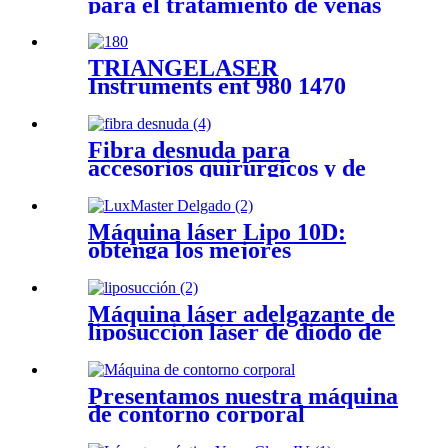
para el tratamiento de venas
varicosas: 980 nm y 1470 nm
(EVLT)
TRIANGELASER
Instruments ent 980 1470
Varication ENT PLDD EVLT
máquina láser - 980+1470
ENT
Fibra desnuda para
accesorios quirúrgicos y de
belleza -200/
300/400/600/800/1000um
Máquina láser Lipo 10D:
obtenga los mejores
resultados para los
compradores
Máquina láser adelgazante de
liposucción láser de diodo de
1470 980 nm para lipólisis de
grasa - Liposucción de 980 +
1470 nm
Presentamos nuestra máquina
de contorno corporal
3ELOVE: ¡Obtenga