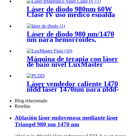
resultados perfectos!
Láser de diodo 980nm 60W
Clase IV uso médico espalda
rodilla cuello hombro clase 4
equipos de fisioterapia para el
dolor con láser - Láser de
Láser de diodo 980 nm/1470
terapia 980Clase IV
nm para hemorroides,
fístulas, hemorroides,
proctología y seno pilonidal
Máquina de terapia con láser
de bajo nivel LuxMaster
Physio
Láser vendedor caliente 1470
pldd láser 1470nm para pldd-
980 + 1470 PLDD
Blog relacionado
Reseñas
Ablación láser endovenosa mediante láser
Triangel 980 nm 1470 nm