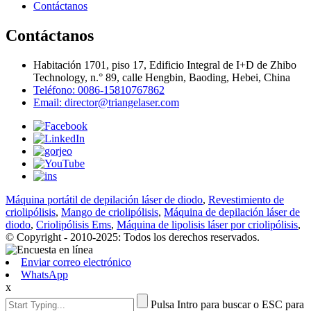
Contáctanos
Contáctanos
Habitación 1701, piso 17, Edificio Integral de I+D de Zhibo
Technology, n.° 89, calle Hengbin, Baoding, Hebei, China
Teléfono: 0086-15810767862
Email: director@triangelaser.com
Máquina portátil de depilación láser de diodo
,
Revestimiento de
criolipólisis
,
Mango de criolipólisis
,
Máquina de depilación láser de
diodo
,
Criolipólisis Ems
,
Máquina de lipolisis láser por criolipólisis
,
© Copyright - 2010-2025: Todos los derechos reservados.
Enviar correo electrónico
WhatsApp
x
Pulsa Intro para buscar o ESC para