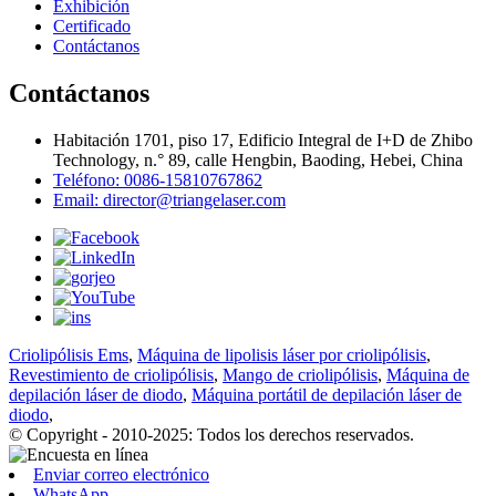
Exhibición
Certificado
Contáctanos
Contáctanos
Habitación 1701, piso 17, Edificio Integral de I+D de Zhibo
Technology, n.° 89, calle Hengbin, Baoding, Hebei, China
Teléfono: 0086-15810767862
Email: director@triangelaser.com
Criolipólisis Ems
,
Máquina de lipolisis láser por criolipólisis
,
Revestimiento de criolipólisis
,
Mango de criolipólisis
,
Máquina de
depilación láser de diodo
,
Máquina portátil de depilación láser de
diodo
,
© Copyright - 2010-2025: Todos los derechos reservados.
Enviar correo electrónico
WhatsApp