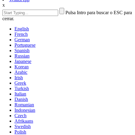
x
Pulsa Intro para buscar o ESC para
cerrar.
English
French
German
Portuguese
Spanish
Russian
Japanese
Korean
Arabic
Irish
Greek
Turkish
Italian
Danish
Romanian
Indonesian
Czech
Afrikaans
Swedish
Polish